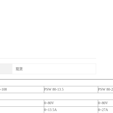
现货
-108
PSW 80-13.5
PSW 80-2
0~80V
0~80V
0~13.5A
0~27A