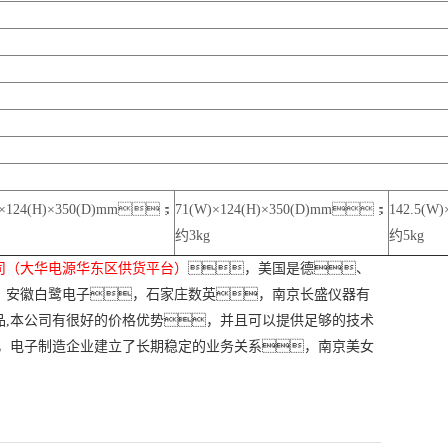
)×124(H)×350(D)mm；
71(W)×124(H)×350(D)mm；
142.5(W
约3kg
约5kg
司
（大华电源华东区供货平台）
，美国是德、
，
安徽白鹭电子，石家庄数英，
南京长盛仪器有
品,本公司有很好的价格优势，并且可以提供足够的技术
，电子制造企业建立了长期稳定的业务关系，南京美女