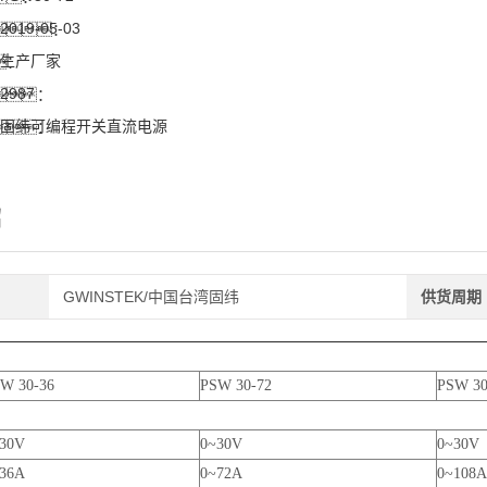
2019-05-03
：
生产厂家
：
2987
：
固纬可编程开关直流电源
：
绍
GWINSTEK/中国台湾固纬
供货周期
W 30-36
PSW 30-72
PSW 30
30V
0~30V
0~30V
36A
0~72A
0~108A