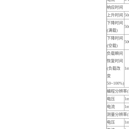
响应时间
上升时间
50
下降时间
50
(满载)
下降时间
50
(空载)
负载瞬间
恢复时间
(负载改
1m
变
50~100%)
编程分辨率(
电压
1
电流
1
测量分辨率(
电压
1