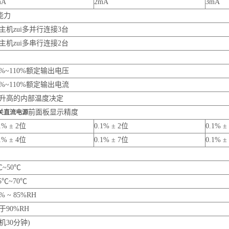
mA
2mA
3mA
能力
主机zui多并行连接3台
主机zui多串行连接2台
0%~110%额定输出电压
0%~110%额定输出电流
升高的内部温度决定
前面板显示精度
关直流电源
1% ± 2位
0.1% ± 2位
0.1% ±
1% ± 4位
0.1% ± 7位
0.1% ±
℃~50℃
25℃~70℃
% ~ 85%RH
于90%RH
机30分钟)