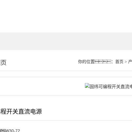
细页
你的位置：
首页
>
编程开关直流电源
PSW30-72
：