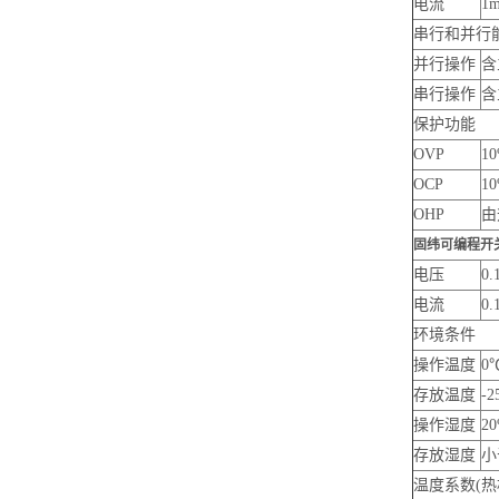
电流
1
串行和并行
并行操作
含
串行操作
含
保护功能
OVP
1
OCP
1
OHP
由
固纬可编程开
电压
0.
电流
0.
环境条件
操作温度
0
存放温度
-
操作湿度
20
存放湿度
小
温度系数(热