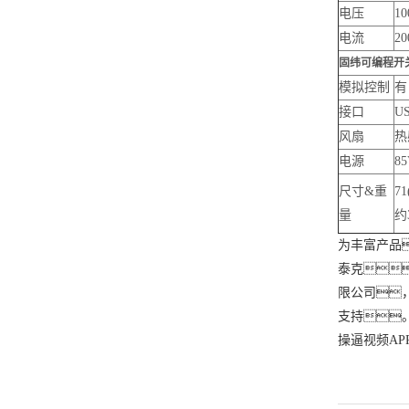
电压
10
电流
20
固纬可编程开
模拟控制
有
接口
U
风扇
热
电源
8
尺寸&重
7
量
约
为丰富产品
泰克
限公司
支持
操逼视频A