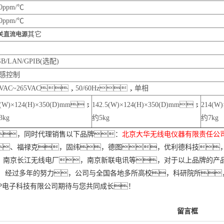
0ppm/℃
0ppm/℃
其它
关直流电源
SB/LAN/GPIB(选配)
感控制
5VAC~265VAC，50/60Hz，单相
1(W)×124(H)×350(D)mm；
142.5(W)×124(H)×350(D)mm；
214(W
3kg
约5kg
约7kg
，
同时代理销售以下品牌：
北京大华无线电仪器
有限责任公
、福禄克，固纬，德图，优利德科技
，南京长江无线电厂
，
南京新联电讯
等，对于以上品牌的产
。 经过多年的努力，公司与全国各地多所高校，科研院所
PP电子科技有限公司期待与您共同成长！
留言框