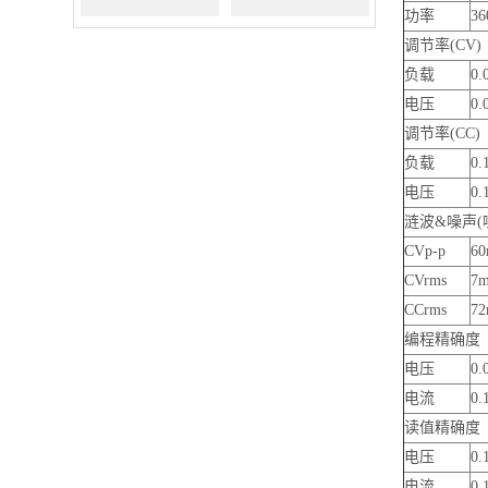
功率
3
APP100M/7000V（替
APP200M/1500V（替
调节率(CV)
负载
0
代THDP0100）
代THDP0200）
电压
0
调节率(CC)
负载
0
电压
0
涟波&噪声(
CVp-p
6
CVrms
7
CCrms
7
编程精确度
电压
0.
电流
0.
读值精确度
电压
0.
电流
0.