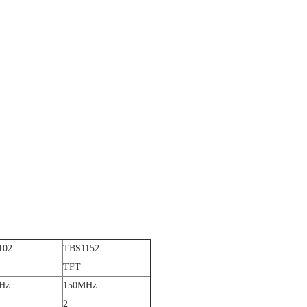
机
102
TBS1152
TFT
Hz
150MHz
2