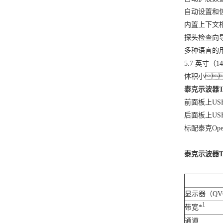
自动设置和
代THDP0100）
代THDP0200）
内置上下文
探头检查向
多种语言的
5.7 英寸（
体积小，
泰克示波器TB
前面板上US
后面板上USB
标配泰克Op
泰克示波器T
显示器（QVG
1
带宽*
通道