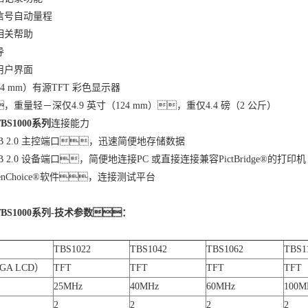
信号自动量程
相关帮助
导
用户界面
144 mm）有源TFT 彩色显示器
重量轻－深仅4.9 英寸（124 mm），重仅4.4 磅（2 公斤）
S1000系列
连接能力
B 2.0 主控端口，迅速简便地存储数据
 2.0 设备端口，简便地连接PC 或直接连接兼容PictBridge®的打印
enChoice®软件，连接测试平台
BS1000系列-技术参数：
TBS1022
TBS1042
TBS1062
TBS1
A LCD）
TFT
TFT
TFT
TFT
25MHz
40MHz
60MHz
100M
2
2
2
2