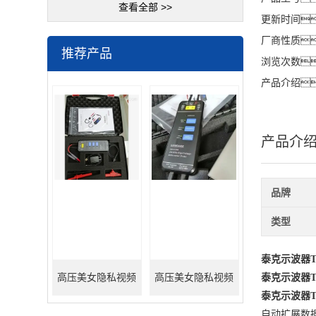
查看全部 >>
更新时间
厂商性质
推荐产品
浏览次数
产品介绍
产品介
品牌
类型
泰克示波器TB
高压美女隐私视频
高压美女隐私视频
泰克示波器TB
泰克示波器TB
APP100M/7000V（替
APP200M/1500V（替
自动扩展数