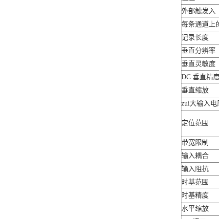
外部触发入
每条通道上
记录长度
垂直分辨率
垂直灵敏度
DC 垂直精
垂直缩放
zui大输入电
定位范围
带宽限制
输入耦合
输入阻抗
时基范围
时基精度
水平缩放