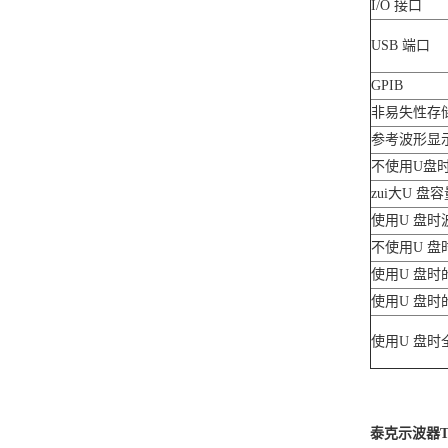
I/O 接口
USB 端口
GPIB
非易失性存
参考波形显
不使用U盘
zui大U 盘容
使用U 盘时
不使用U 盘
使用U 盘时
使用U 盘时
使用U 盘时
泰克示波器TB