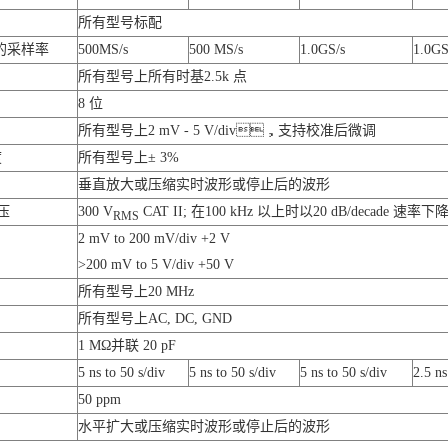
所有型号标配
的采样率
500MS/s
500 MS/s
1.0GS/s
1.0GS
所有型号上所有时基2.5k 点
8 位
所有型号上2 mV - 5 V/div，支持校准后微调
度
所有型号上± 3%
垂直放大或压缩实时波形或停止后的波形
压
300 V
CAT II; 在100 kHz 以上时以20 dB/decade 
RMS
2 mV to 200 mV/div +2 V
>200 mV to 5 V/div +50 V
所有型号上20 MHz
所有型号上AC, DC, GND
1 MΩ并联 20 pF
5 ns to 50 s/div
5 ns to 50 s/div
5 ns to 50 s/div
2.5 ns
50 ppm
水平扩大或压缩实时波形或停止后的波形