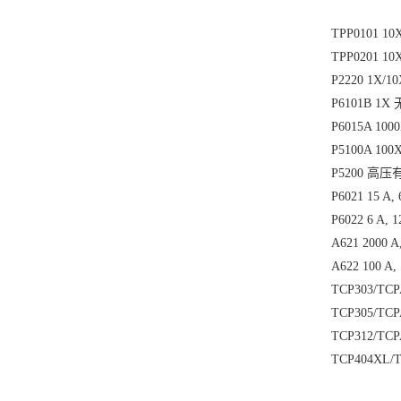
TPP0101 1
TPP0201 1
P2220 1X/
P6101B 1X
P6015A 1
P5100A 1
P5200 高
P6021 15 
P6022 6 A
A621 2000 
A622 100 
TCP303/TC
TCP305/TC
TCP312/TC
TCP404XL/