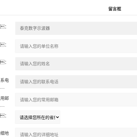
留言框
：
：
：
联系电
：
常用邮
：
：
详细地