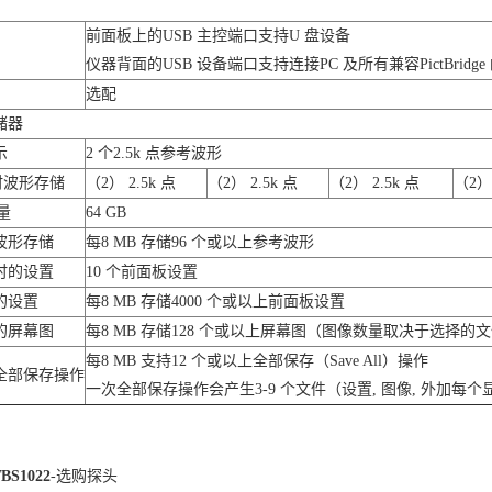
前面板上的USB 主控端口支持U 盘设备
仪器背面的USB 设备端口支持连接PC 及所有兼容PictBridg
选配
储器
示
2 个2.5k 点参考波形
时波形存储
（2） 2.5k 点
（2） 2.5k 点
（2） 2.5k 点
（2） 
量
64 GB
波形存储
每8 MB 存储96 个或以上参考波形
时的设置
10 个前面板设置
的设置
每8 MB 存储4000 个或以上前面板设置
的屏幕图
每8 MB 存储128 个或以上屏幕图（图像数量取决于选择的
每8 MB 支持12 个或以上全部保存（Save All）操作
全部保存操作
一次全部保存操作会产生3-9 个文件（设置, 图像, 外加每
S1022
-选购探头